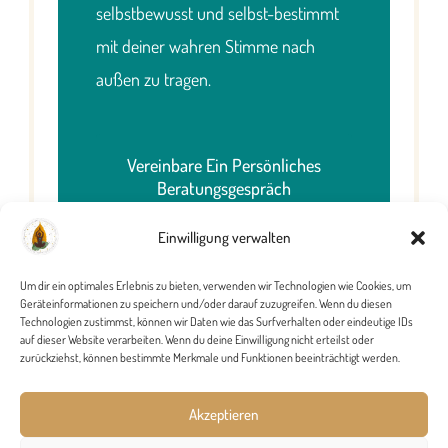
selbstbewusst und selbst-bestimmt
mit deiner wahren Stimme nach
außen zu tragen.
Vereinbare Ein Persönliches
Beratungsgespräch
Einwilligung verwalten
Um dir ein optimales Erlebnis zu bieten, verwenden wir Technologien wie Cookies, um
Geräteinformationen zu speichern und/oder darauf zuzugreifen. Wenn du diesen
Technologien zustimmst, können wir Daten wie das Surfverhalten oder eindeutige IDs
auf dieser Website verarbeiten. Wenn du deine Einwilligung nicht erteilst oder
zurückziehst, können bestimmte Merkmale und Funktionen beeinträchtigt werden.
Impressum
Datenschutz­erklärung
Akzeptieren
Newsletter
Kontakt