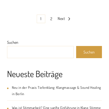
Seitennummerierung
Page
Page
Next
1
2
der
Beiträge
Suchen
Suchen
Neueste Beiträge
Neu in der Praxis Tiefenklang: Klangmassage & Sound Healing
in Berlin
Was ist Stimmarbeit? Eine sanfte Einführung in Klang, Stimme