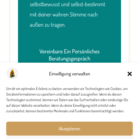
selbstbewusst und selbst-bestimmt
mit deiner wahren Stimme nach
außen zu tragen.
Vereinbare Ein Persönliches
Beratungsgespräch
Einwilligung verwalten
Um dir ein optimales Erlebnis zu bieten, verwenden wir Technologien wie Cookies, um
Geräteinformationen zu speichern und/oder darauf zuzugreifen. Wenn du diesen
Technologien zustimmst, können wir Daten wie das Surfverhalten oder eindeutige IDs
auf dieser Website verarbeiten. Wenn du deine Einwilligung nicht erteilst oder
zurückziehst, können bestimmte Merkmale und Funktionen beeinträchtigt werden.
Impressum
Datenschutz­erklärung
Akzeptieren
Newsletter
Kontakt